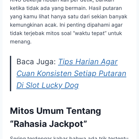
ketika tidak ada yang bermain. Hasil putaran
yang kamu lihat hanya satu dari sekian banyak
kemungkinan acak. Ini penting dipahami agar
tidak terjebak mitos soal “waktu tepat” untuk
menang.
Baca Juga:
Tips Harian Agar
Cuan Konsisten Setiap Putaran
Di Slot Lucky Dog
Mitos Umum Tentang
“Rahasia Jackpot”
Sering terdengar kabar bahwa ada trik tertentu