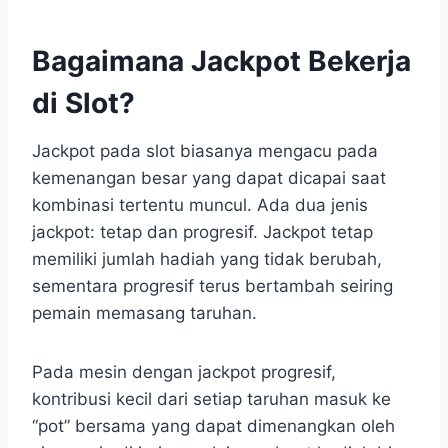
Bagaimana Jackpot Bekerja
di Slot?
Jackpot pada slot biasanya mengacu pada
kemenangan besar yang dapat dicapai saat
kombinasi tertentu muncul. Ada dua jenis
jackpot: tetap dan progresif. Jackpot tetap
memiliki jumlah hadiah yang tidak berubah,
sementara progresif terus bertambah seiring
pemain memasang taruhan.
Pada mesin dengan jackpot progresif,
kontribusi kecil dari setiap taruhan masuk ke
“pot” bersama yang dapat dimenangkan oleh