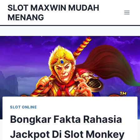
Skip
SLOT MAXWIN MUDAH
to
MENANG
content
SLOT ONLINE
Bongkar Fakta Rahasia
Jackpot Di Slot Monkey