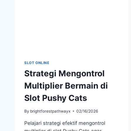
SLOT ONLINE
Strategi Mengontrol
Multiplier Bermain di
Slot Pushy Cats
By
brightforestpathwayx
02/16/2026
Pelajari strategi efektif mengontrol
multiplier di slot Pushy Cats agar