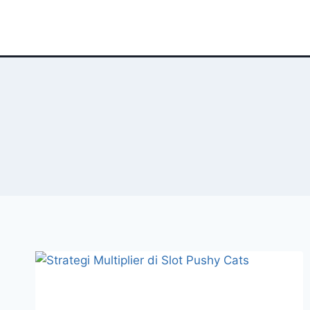
Skip
to
content