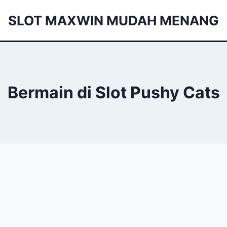
SLOT MAXWIN MUDAH MENANG
Bermain di Slot Pushy Cats