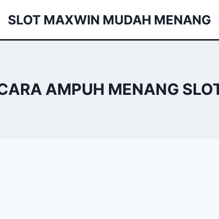
SLOT MAXWIN MUDAH MENANG
CARA AMPUH MENANG SLO