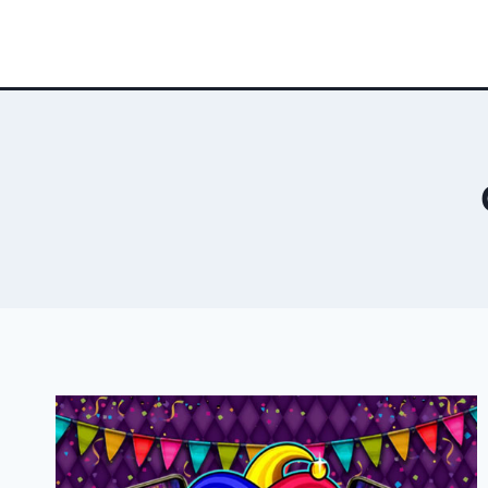
Skip
to
content