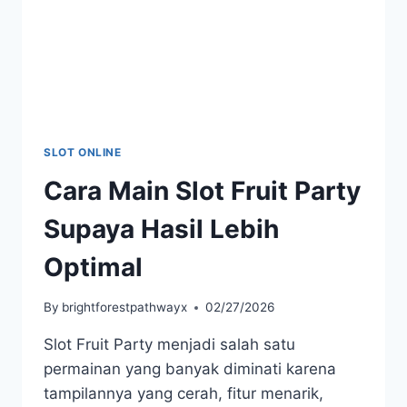
SLOT ONLINE
Cara Main Slot Fruit Party
Supaya Hasil Lebih
Optimal
By
brightforestpathwayx
02/27/2026
Slot Fruit Party menjadi salah satu
permainan yang banyak diminati karena
tampilannya yang cerah, fitur menarik,