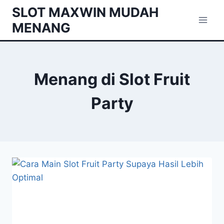
Skip
SLOT MAXWIN MUDAH
to
MENANG
content
Menang di Slot Fruit
Party