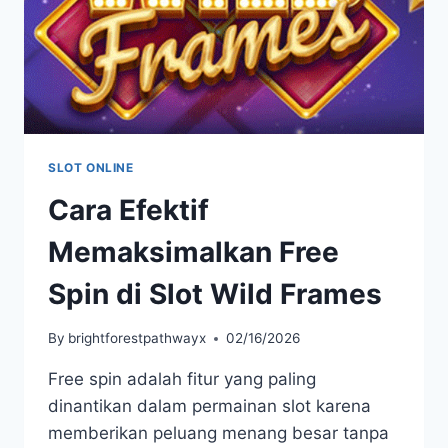
SLOT ONLINE
Cara Efektif
Memaksimalkan Free
Spin di Slot Wild Frames
By
brightforestpathwayx
02/16/2026
Free spin adalah fitur yang paling
dinantikan dalam permainan slot karena
memberikan peluang menang besar tanpa