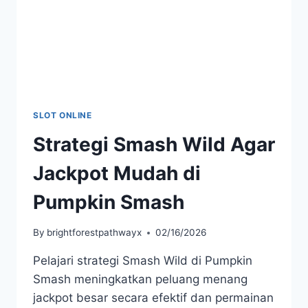
SLOT ONLINE
Strategi Smash Wild Agar
Jackpot Mudah di
Pumpkin Smash
By
brightforestpathwayx
02/16/2026
Pelajari strategi Smash Wild di Pumpkin
Smash meningkatkan peluang menang
jackpot besar secara efektif dan permainan