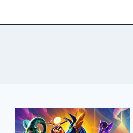
Skip
to
content