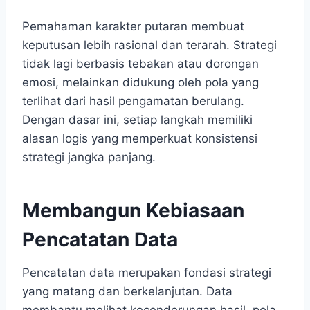
Pemahaman karakter putaran membuat
keputusan lebih rasional dan terarah. Strategi
tidak lagi berbasis tebakan atau dorongan
emosi, melainkan didukung oleh pola yang
terlihat dari hasil pengamatan berulang.
Dengan dasar ini, setiap langkah memiliki
alasan logis yang memperkuat konsistensi
strategi jangka panjang.
Membangun Kebiasaan
Pencatatan Data
Pencatatan data merupakan fondasi strategi
yang matang dan berkelanjutan. Data
membantu melihat kecenderungan hasil, pola