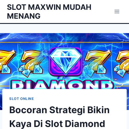
Skip
SLOT MAXWIN MUDAH
to
MENANG
content
SLOT ONLINE
Bocoran Strategi Bikin
Kaya Di Slot Diamond